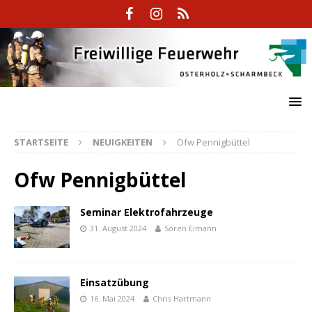
STARTSEITE
NEUIGKEITEN
Ofw Pennigbüttel
Ofw Pennigbüttel
Seminar Elektrofahrzeuge
31. August 2024
Sören Eimann
Einsatzübung
16. Mai 2024
Chris Hartmann