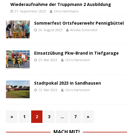
Wiederaufnahme der Truppmann 2 Ausbildung
21. September 2023
Chris Hartmann
Sommerfest Ortsfeuerwehr Pennigbüttel
26. August 2023
Annika Schendell
Einsatzübung Pkw-Brand in Tiefgarage
25. Mai 2023
Chris Hartmann
Stadtpokal 2023 in Sandhausen
13. Mai 2023
Chris Hartmann
«
1
2
3
…
7
»
MACH MIT!