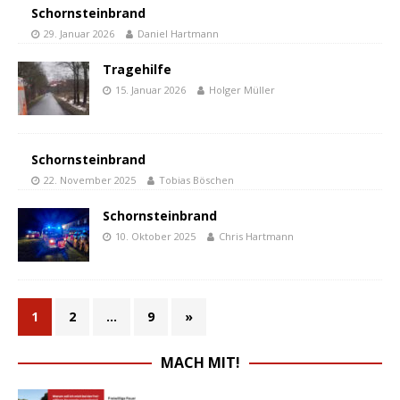
Schornsteinbrand
29. Januar 2026
Daniel Hartmann
Tragehilfe
15. Januar 2026
Holger Müller
Schornsteinbrand
22. November 2025
Tobias Böschen
Schornsteinbrand
10. Oktober 2025
Chris Hartmann
1
2
…
9
»
MACH MIT!