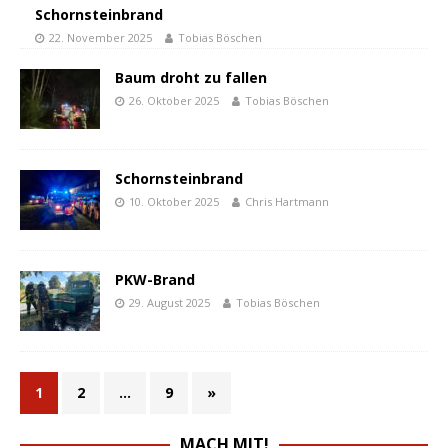
Schornsteinbrand
22. November 2025
Tobias Böschen
Baum droht zu fallen
26. Oktober 2025
Tobias Böschen
Schornsteinbrand
10. Oktober 2025
Chris Hartmann
PKW-Brand
29. August 2025
Tobias Böschen
1
2
…
9
»
MACH MIT!