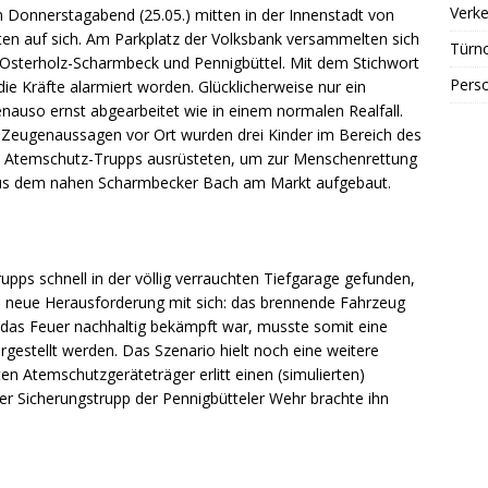
Verke
Donnerstagabend (25.05.) mitten in der Innenstadt von
en auf sich. Am Parkplatz der Volksbank versammelten sich
Türn
n Osterholz-Scharmbeck und Pennigbüttel. Mit dem Stichwort
Perso
e Kräfte alarmiert worden. Glücklicherweise nur ein
auso ernst abgearbeitet wie in einem normalen Realfall.
 Zeugenaussagen vor Ort wurden drei Kinder im Bereich des
e Atemschutz-Trupps ausrüsteten, um zur Menschenrettung
us dem nahen Scharmbecker Bach am Markt aufgebaut.
pps schnell in der völlig verrauchten Tiefgarage gefunden,
ne neue Herausforderung mit sich: das brennende Fahrzeug
m das Feuer nachhaltig bekämpft war, musste somit eine
rgestellt werden. Das Szenario hielt noch eine weitere
en Atemschutzgeräteträger erlitt einen (simulierten)
r Sicherungstrupp der Pennigbütteler Wehr brachte ihn