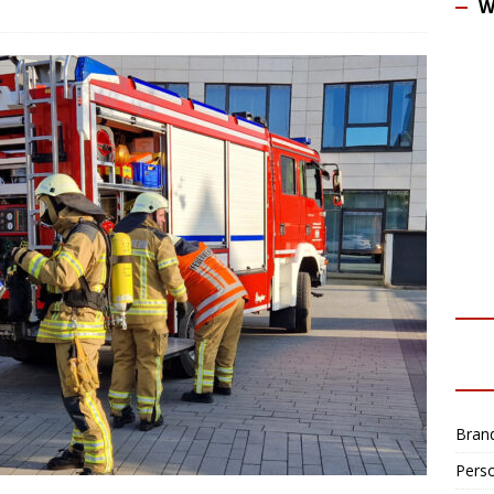
W
Bran
Perso