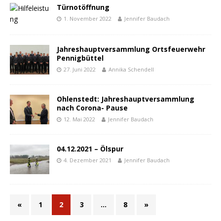
Türnotöffnung
1. November 2022
Jennifer Baudach
Jahreshauptversammlung Ortsfeuerwehr
Pennigbüttel
27. Juni 2022
Annika Schendell
Ohlenstedt: Jahreshauptversammlung
nach Corona- Pause
12. Mai 2022
Jennifer Baudach
04.12.2021 – Ölspur
4. Dezember 2021
Jennifer Baudach
«
1
2
3
…
8
»