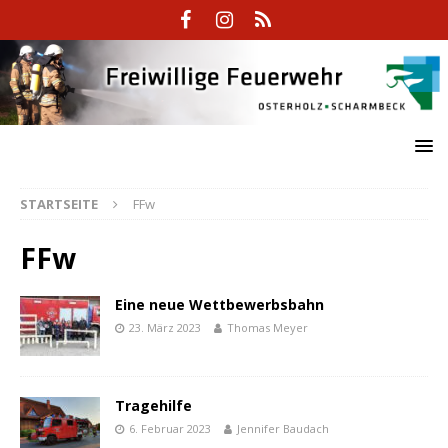
STARTSEITE
FFw
FFw
Eine neue Wettbewerbsbahn
23. März 2023
Thomas Meyer
Tragehilfe
6. Februar 2023
Jennifer Baudach