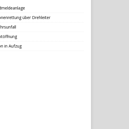
dmeldeanlage
nenrettung über Drehleiter
hrsunfall
otöffnung
n in Aufzug