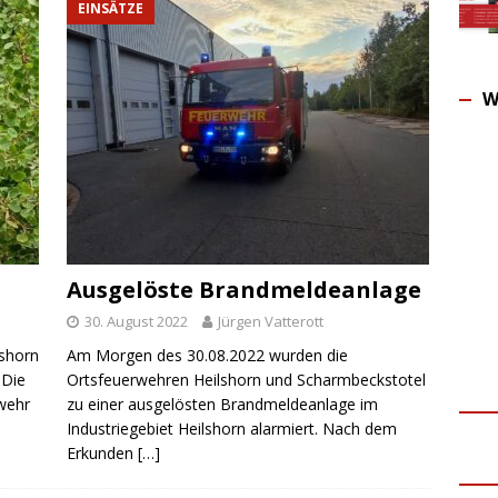
EINSÄTZE
W
Ausgelöste Brandmeldeanlage
30. August 2022
Jürgen Vatterott
lshorn
Am Morgen des 30.08.2022 wurden die
 Die
Ortsfeuerwehren Heilshorn und Scharmbeckstotel
rwehr
zu einer ausgelösten Brandmeldeanlage im
Industriegebiet Heilshorn alarmiert. Nach dem
Erkunden
[…]