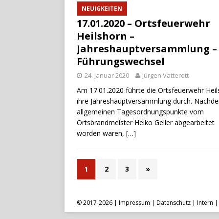
NEUIGKEITEN
17.01.2020 – Ortsfeuerwehr
Heilshorn –
Jahreshauptversammlung –
Führungswechsel
24. Januar 2020
Jürgen Vatterott
Am 17.01.2020 führte die Ortsfeuerwehr Hei
ihre Jahreshauptversammlung durch. Nachde
allgemeinen Tagesordnungspunkte vom
Ortsbrandmeister Heiko Geller abgearbeitet
worden waren,
[…]
1
2
3
»
© 2017-2026 |
Impressum
|
Datenschutz
|
Intern