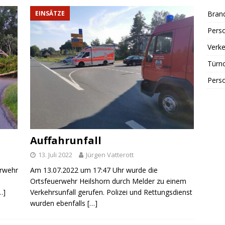
EINSÄTZE
Bran
Perso
Verke
Türn
Perso
Auffahrunfall
13. Juli 2022
Jürgen Vatterott
erwehr
Am 13.07.2022 um 17:47 Uhr wurde die
e
Ortsfeuerwehr Heilshorn durch Melder zu einem
…]
Verkehrsunfall gerufen. Polizei und Rettungsdienst
wurden ebenfalls
[…]