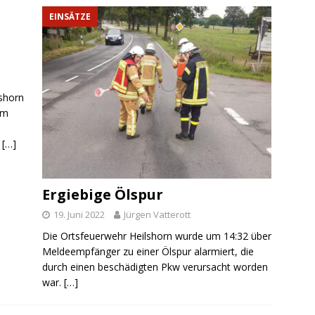
EINSÄTZE
lshorn
em
t
[…]
Ergiebige Ölspur
19. Juni 2022
Jürgen Vatterott
Die Ortsfeuerwehr Heilshorn wurde um 14:32 über
Meldeempfänger zu einer Ölspur alarmiert, die
durch einen beschädigten Pkw verursacht worden
war.
[…]