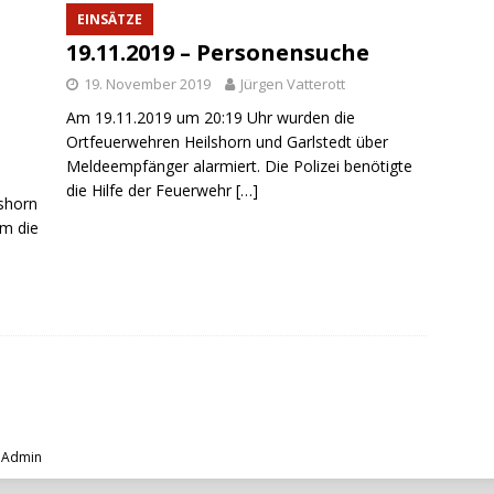
EINSÄTZE
19.11.2019 – Personensuche
19. November 2019
Jürgen Vatterott
Am 19.11.2019 um 20:19 Uhr wurden die
Ortfeuerwehren Heilshorn und Garlstedt über
Meldeempfänger alarmiert. Die Polizei benötigte
die Hilfe der Feuerwehr
[…]
lshorn
m die
|
Admin