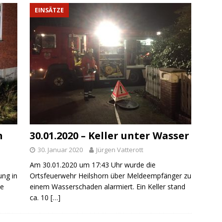
EINSÄTZE
n
30.01.2020 – Keller unter Wasser
30. Januar 2020
Jürgen Vatterott
Am 30.01.2020 um 17:43 Uhr wurde die
ung in
Ortsfeuerwehr Heilshorn über Meldeempfänger zu
ne
einem Wasserschaden alarmiert. Ein Keller stand
ca. 10
[…]