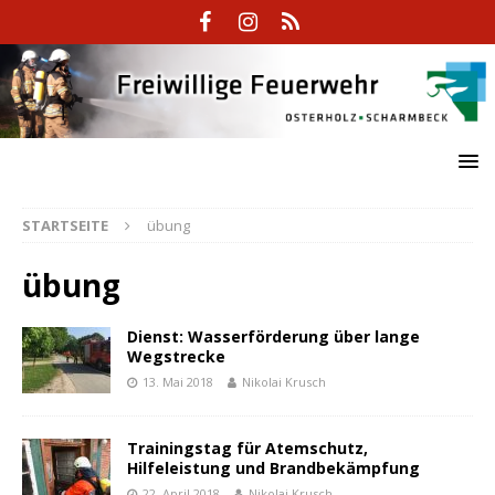
STARTSEITE
übung
übung
Dienst: Wasserförderung über lange
Wegstrecke
13. Mai 2018
Nikolai Krusch
Trainingstag für Atemschutz,
Hilfeleistung und Brandbekämpfung
22. April 2018
Nikolai Krusch