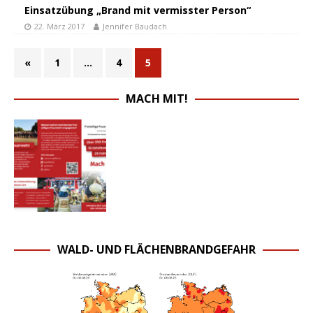
Einsatzübung „Brand mit vermisster Person“
22. März 2017
Jennifer Baudach
«
1
…
4
5
MACH MIT!
WALD- UND FLÄCHENBRANDGEFAHR