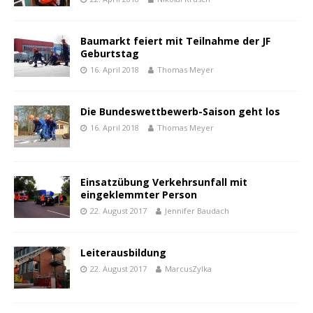
Baumarkt feiert mit Teilnahme der JF
Geburtstag
16. April 2018
Thomas Meyer
Die Bundeswettbewerb-Saison geht los
16. April 2018
Thomas Meyer
Einsatzübung Verkehrsunfall mit
eingeklemmter Person
22. August 2017
Jennifer Baudach
Leiterausbildung
22. August 2017
MarcusZylka