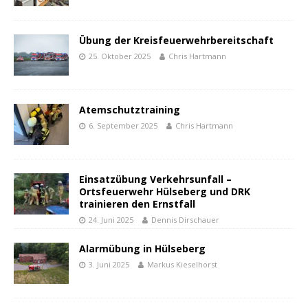
Übung der Kreisfeuerwehrbereitschaft
25. Oktober 2025
Chris Hartmann
Atemschutztraining
6. September 2025
Chris Hartmann
Einsatzübung Verkehrsunfall –
Ortsfeuerwehr Hülseberg und DRK
trainieren den Ernstfall
24. Juni 2025
Dennis Dirschauer
Alarmübung in Hülseberg
3. Juni 2025
Markus Kieselhorst