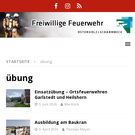
STARTSEITE
übung
übung
Einsatzübung – Ortsfeuerwehren
Garlstedt und Heilshorn
5. Juni 2026
Mia Kück
Ausbildung am Baukran
5. April 2026
Thomas Meyer