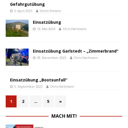
Gefahrgutübung
5. April 2025
Sören Eimann
Einsatzübung
16. Mai 2024
Chris Hartmann
Einsatzübung Garlstedt – „Zimmerbrand“
28. November 2023
Chris Hartmann
Einsatzübung „Bootsunfall“
5. September 2023
Chris Hartmann
1
2
…
5
»
MACH MIT!