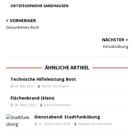
ORTSFEUERWEHR SANDHAUSEN
VORHERIGER
Gesunkenes Boot
NÄCHSTER
Einsatzübung
ÄHNLICHE ARTIKEL
Technische Hilfeleistung Boot
26. Mai 2026
Daniel Hartmann
Flächenbrand (klein)
28. März 2025
Daniel Hartmann
Dienstabend: Stadtfunkübung
12. September 2018
Raphael Winkelmann