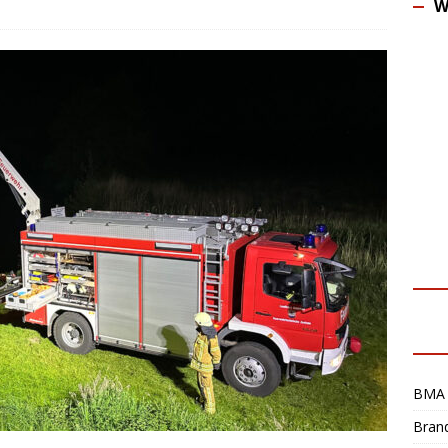
W
BMA 
Bran