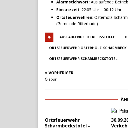
Alarmstichwort:
Auslaufende Betrieb
Einsatzzeit
: 22:05 Uhr – 00:12 Uhr
Ortsfeuerwehren
: Osterholz-Scharm
(Gemeinde Ritterhude)
AUSLAUFENDE BETRIEBSSTOFFE
B
ORTSFEUERWEHR OSTERHOLZ-SCHARMBECK
ORTSFEUERWEHR SCHARMBECKSTOTEL
VORHERIGER
Ölspur
ÄH
Ortsfeuerwehr
30.09.2
Scharmbeckstotel –
Verkeh