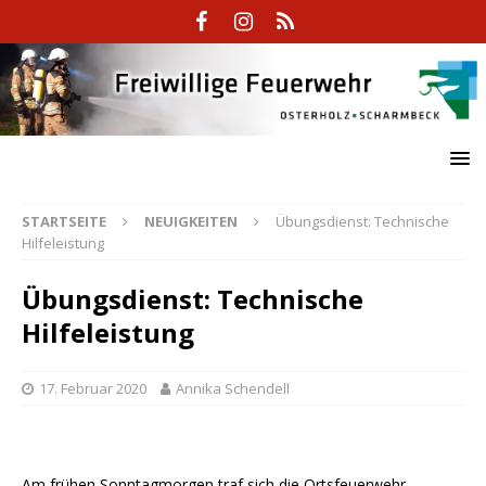
STARTSEITE
NEUIGKEITEN
Übungsdienst: Technische
Hilfeleistung
Übungsdienst: Technische
Hilfeleistung
17. Februar 2020
Annika Schendell
Am frühen Sonntagmorgen traf sich die Ortsfeuerwehr