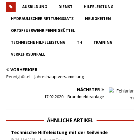
AUSBILDUNG
DIENST
HILFELEISTUNG
HYDRAULISCHER RETTUNGSSATZ
NEUIGKEITEN
ORTSFEUERWEHR PENNIGBÜTTEL
TECHNISCHE HILFELEISTUNG
TH
TRAINING
VERKEHRSUNFALL
VORHERIGER
Pennigbüttel – Jahreshauptversammlung
NÄCHSTER
17.02.2020 – Brandmeldeanlage
ÄHNLICHE ARTIKEL
Technische Hilfeleistung mit der Seilwinde
24. Mai 2018
MarcusZylka