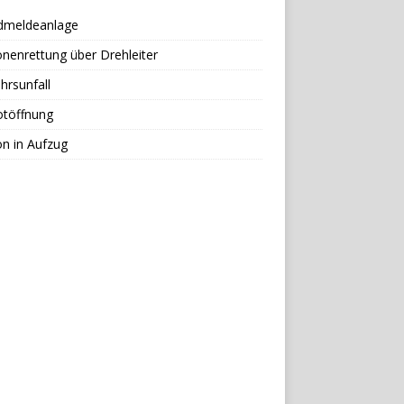
dmeldeanlage
nenrettung über Drehleiter
hrsunfall
otöffnung
n in Aufzug