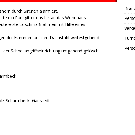
Bran
horn durch Sirenen alarmiert.
tte ein Rankgitter das bis an das Wohnhaus
Perso
hatte erste Löschmaßnahmen mit Hilfe eines
Verke
agen der Flammen auf den Dachstuhl weitestgehend
Türn
Perso
 der Schnellangriffseinrichtung umgehend gelöscht.
harmbeck
holz-Scharmbeck, Garlstedt