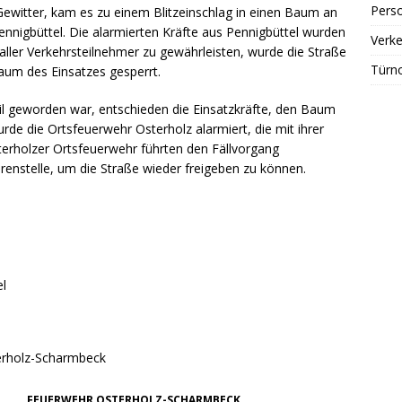
Perso
itter, kam es zu einem Blitzeinschlag in einen Baum an
nigbüttel. Die alarmierten Kräfte aus Pennigbüttel wurden
Verke
 aller Verkehrsteilnehmer zu gewährleisten, wurde die Straße
Türn
raum des Einsatzes gesperrt.
il geworden war, entschieden die Einsatzkräfte, den Baum
rde die Ortsfeuerwehr Osterholz alarmiert, die mit ihrer
sterholzer Ortsfeuerwehr führten den Fällvorgang
hrenstelle, um die Straße wieder freigeben zu können.
el
terholz-Scharmbeck
FEUERWEHR OSTERHOLZ-SCHARMBECK