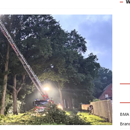
W
BMA 
Bran