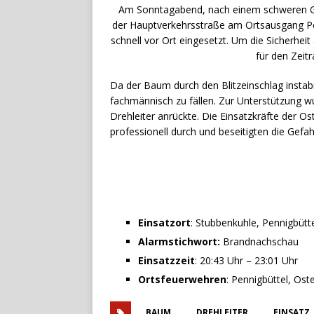
Am Sonntagabend, nach einem schweren Gew
der Hauptverkehrsstraße am Ortsausgang Pen
schnell vor Ort eingesetzt. Um die Sicherheit
für den Zeit
Da der Baum durch den Blitzeinschlag instab
fachmännisch zu fällen. Zur Unterstützung wu
Drehleiter anrückte. Die Einsatzkräfte der O
professionell durch und beseitigten die Gefa
Einsatzort
: Stubbenkuhle, Pennigbütt
Alarmstichwort:
Brandnachschau
Einsatzzeit
: 20:43 Uhr – 23:01 Uhr
Ortsfeuerwehren
: Pennigbüttel, Os
BAUM
DREHLEITER
EINSATZ