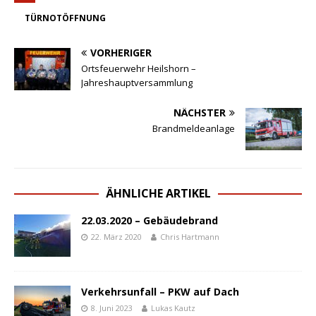
TÜRNOTÖFFNUNG
VORHERIGER
Ortsfeuerwehr Heilshorn –
Jahreshauptversammlung
NÄCHSTER
Brandmeldeanlage
ÄHNLICHE ARTIKEL
22.03.2020 – Gebäudebrand
22. März 2020
Chris Hartmann
Verkehrsunfall – PKW auf Dach
8. Juni 2023
Lukas Kautz