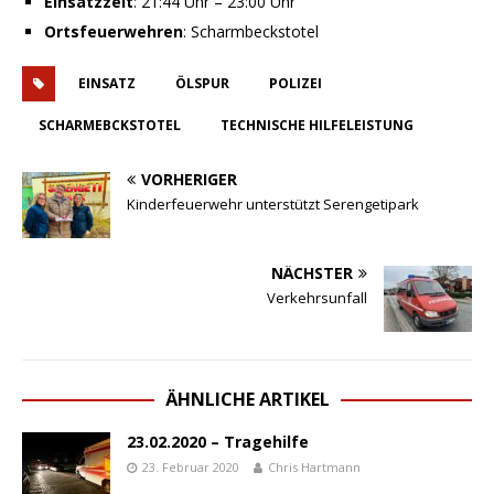
Einsatzzeit
: 21:44 Uhr – 23:00 Uhr
Ortsfeuerwehren
: Scharmbeckstotel
EINSATZ
ÖLSPUR
POLIZEI
SCHARMEBCKSTOTEL
TECHNISCHE HILFELEISTUNG
VORHERIGER
Kinderfeuerwehr unterstützt Serengetipark
NÄCHSTER
Verkehrsunfall
ÄHNLICHE ARTIKEL
23.02.2020 – Tragehilfe
23. Februar 2020
Chris Hartmann