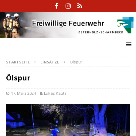
STARTSEITE
EINSÄTZE
Ölspur
Ölspur
17. März 2024
Lukas Kautz