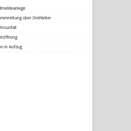
dmeldeanlage
nenrettung über Drehleiter
hrsunfall
otöffnung
n in Aufzug