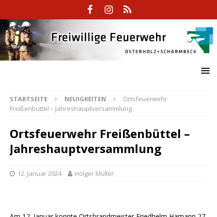
STARTSEITE
NEUIGKEITEN
Ortsfeuerwehr
Freißenbüttel – Jahreshauptversammlung
Ortsfeuerwehr Freißenbüttel –
Jahreshauptversammlung
12. Januar 2024
Holger Müller
Am 12. Januar konnte Ortsbrandmeister Friedhelm Hamann 27