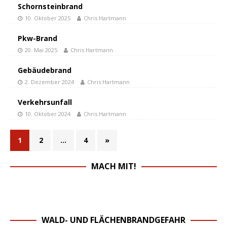
Schornsteinbrand
10. Oktober 2025
Chris Hartmann
Pkw-Brand
20. Mai 2025
Chris Hartmann
Gebäudebrand
2. Dezember 2024
Chris Hartmann
Verkehrsunfall
10. Oktober 2024
Chris Hartmann
1
2
…
4
»
MACH MIT!
WALD- UND FLÄCHENBRANDGEFAHR