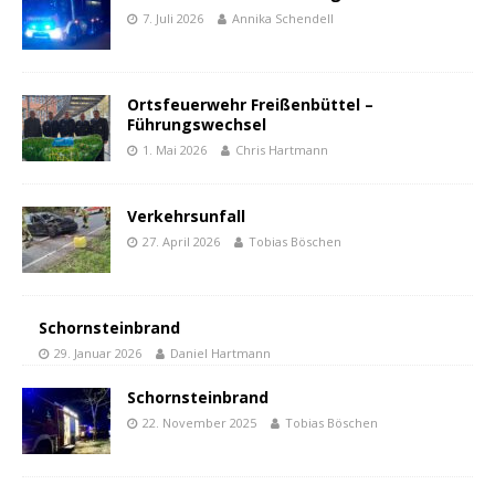
7. Juli 2026
Annika Schendell
Ortsfeuerwehr Freißenbüttel –
Führungswechsel
1. Mai 2026
Chris Hartmann
Verkehrsunfall
27. April 2026
Tobias Böschen
Schornsteinbrand
29. Januar 2026
Daniel Hartmann
Schornsteinbrand
22. November 2025
Tobias Böschen