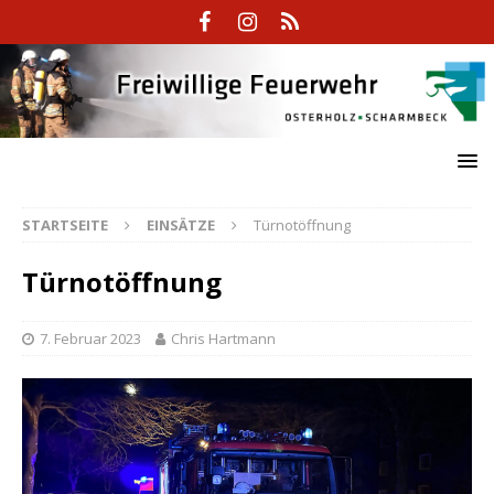
STARTSEITE
EINSÄTZE
Türnotöffnung
Türnotöffnung
7. Februar 2023
Chris Hartmann