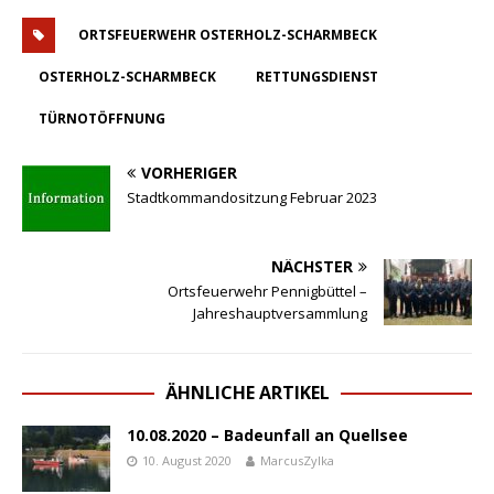
ORTSFEUERWEHR OSTERHOLZ-SCHARMBECK
OSTERHOLZ-SCHARMBECK
RETTUNGSDIENST
TÜRNOTÖFFNUNG
VORHERIGER
Stadtkommandositzung Februar 2023
NÄCHSTER
Ortsfeuerwehr Pennigbüttel –
Jahreshauptversammlung
ÄHNLICHE ARTIKEL
10.08.2020 – Badeunfall an Quellsee
10. August 2020
MarcusZylka