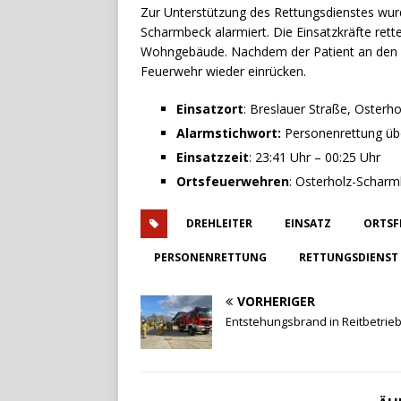
Zur Unterstützung des Rettungsdienstes wur
Scharmbeck alarmiert. Die Einsatzkräfte ret
Wohngebäude. Nachdem der Patient an den 
Feuerwehr wieder einrücken.
Einsatzort
: Breslauer Straße, Oster
Alarmstichwort:
Personenrettung ü
Einsatzzeit
: 23:41 Uhr – 00:25 Uhr
Ortsfeuerwehren
: Osterholz-Schar
DREHLEITER
EINSATZ
ORTSF
PERSONENRETTUNG
RETTUNGSDIENST
VORHERIGER
Entstehungsbrand in Reitbetrie