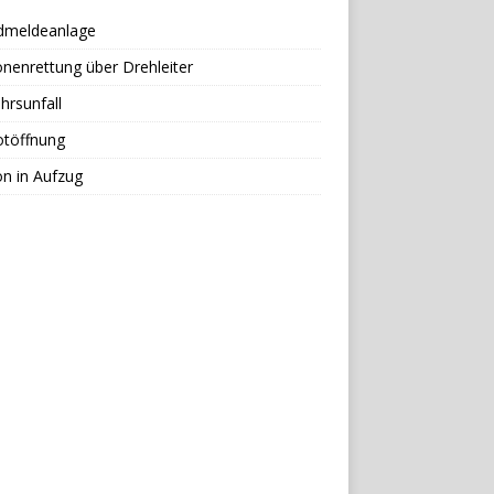
dmeldeanlage
nenrettung über Drehleiter
hrsunfall
otöffnung
n in Aufzug