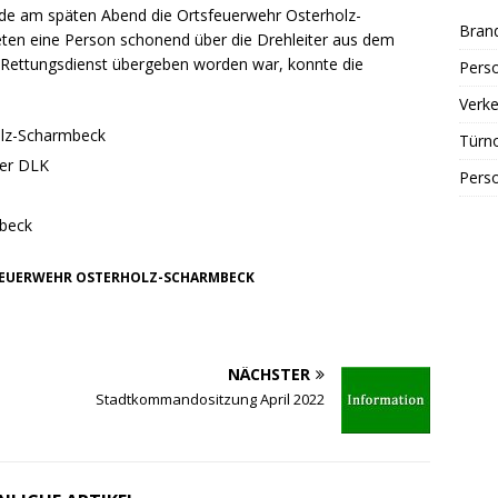
de am späten Abend die Ortsfeuerwehr Osterholz-
Bran
teten eine Person schonend über die Drehleiter aus dem
Rettungsdienst übergeben worden war, konnte die
Perso
Verke
holz-Scharmbeck
Türn
ber DLK
Perso
mbeck
EUERWEHR OSTERHOLZ-SCHARMBECK
NÄCHSTER
b
Stadtkommandositzung April 2022