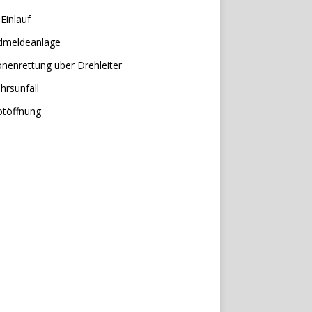
Einlauf
dmeldeanlage
nenrettung über Drehleiter
hrsunfall
otöffnung