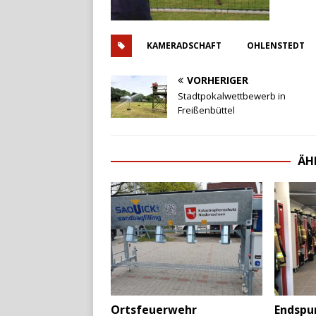
KAMERADSCHAFT
OHLENSTEDT
VORHERIGER
Stadtpokalwettbewerb in
Freißenbüttel
ÄH
Endspur
Ortsfeuerwehr