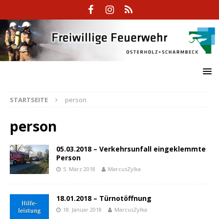
STARTSEITE
person
person
05.03.2018 – Verkehrsunfall eingeklemmte
Person
5. März 2018
MarcusZylka
18.01.2018 – Türnotöffnung
18. Januar 2018
MarcusZylka