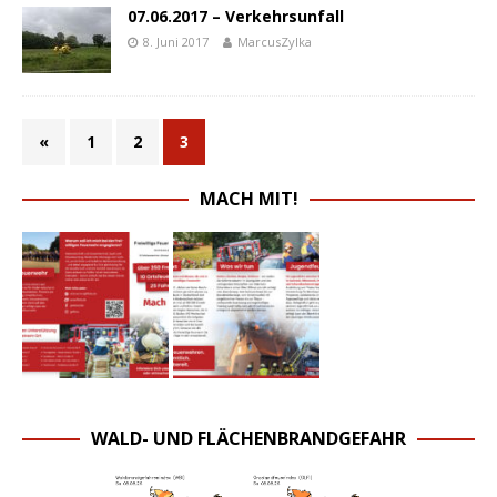
07.06.2017 – Verkehrsunfall
8. Juni 2017
MarcusZylka
«
1
2
3
MACH MIT!
WALD- UND FLÄCHENBRANDGEFAHR