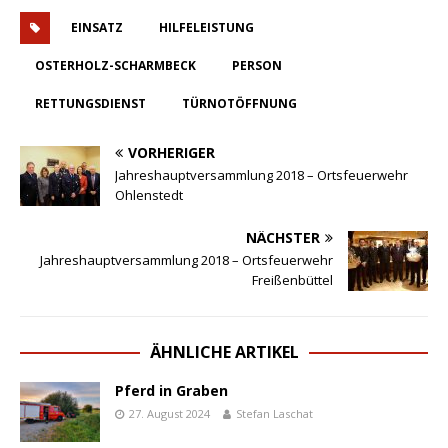
EINSATZ
HILFELEISTUNG
OSTERHOLZ-SCHARMBECK
PERSON
RETTUNGSDIENST
TÜRNOTÖFFNUNG
VORHERIGER
Jahreshauptversammlung 2018 – Ortsfeuerwehr
Ohlenstedt
NÄCHSTER
Jahreshauptversammlung 2018 – Ortsfeuerwehr
Freißenbüttel
ÄHNLICHE ARTIKEL
Pferd in Graben
27. August 2024
Stefan Laschat