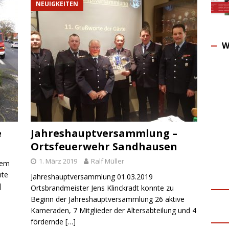
NEUIGKEITEN
W
e
Jahreshauptversammlung –
Ortsfeuerwehr Sandhausen
1. März 2019
Ralf Müller
nem
nte
Jahreshauptversammlung 01.03.2019
]
Ortsbrandmeister Jens Klinckradt konnte zu
Beginn der Jahreshauptversammlung 26 aktive
Kameraden, 7 Mitglieder der Altersabteilung und 4
fördernde
[…]