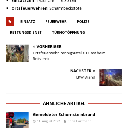
Einsatzzeit
: 14:35 Uhr – 16:30 Uhr
Ortsfeuerwehren
: Scharmbeckstotel
EINSATZ
FEUERWEHR
POLIZEI
RETTUNGSDIENST
TÜRNOTÖFFNUNG
VORHERIGER
Ortsfeuerwehr Pennigbüttel zu Gast beim
Reitverein
NÄCHSTER
LKW Brand
ÄHNLICHE ARTIKEL
Gemeldeter Schornsteinbrand
11. August 2022
Chris Hartmann