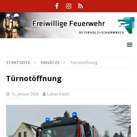
STARTSEITE
EINSÄTZE
Türnotöffnung
Türnotöffnung
12. Januar 2026
Lukas Kautz