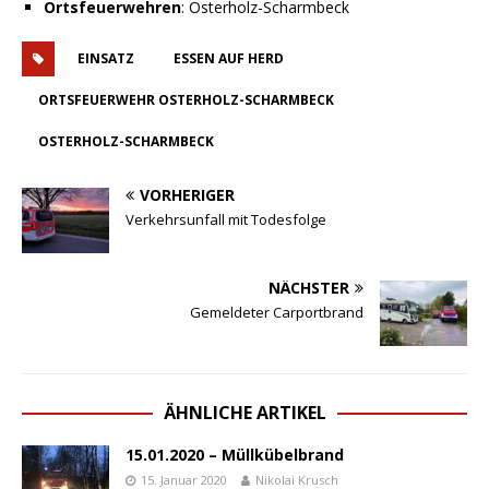
Ortsfeuerwehren
: Osterholz-Scharmbeck
EINSATZ
ESSEN AUF HERD
ORTSFEUERWEHR OSTERHOLZ-SCHARMBECK
OSTERHOLZ-SCHARMBECK
VORHERIGER
Verkehrsunfall mit Todesfolge
NÄCHSTER
Gemeldeter Carportbrand
ÄHNLICHE ARTIKEL
15.01.2020 – Müllkübelbrand
15. Januar 2020
Nikolai Krusch