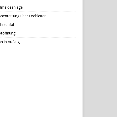
dmeldeanlage
nenrettung über Drehleiter
hrsunfall
otöffnung
n in Aufzug