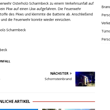
erwehr Osterholz-Scharmbeck zu einem Verkehrsunfall auf
Bran
r ein Pkw auf einen Lkw aufgefahren. Die Feuerwehr
toffe des Pkws und klemmte die Batterie ab. Anschließend
Perso
n und die Feuerwehr konnte wieder einrücken.
Verke
rholz-Scharmbeck
Türn
Perso
mbeck
UNFALL
NÄCHSTER
–
Schornsteinbrand
NLICHE ARTIKEL