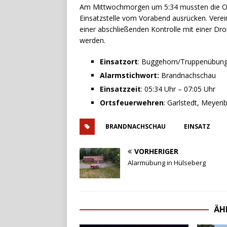
Am Mittwochmorgen um 5:34 mussten die Or
Einsatzstelle vom Vorabend ausrücken. Verei
einer abschließenden Kontrolle mit einer Dr
werden.
Einsatzort
: Buggehorn/Truppenübungs
Alarmstichwort:
Brandnachschau
Einsatzzeit
: 05:34 Uhr – 07:05 Uhr
Ortsfeuerwehren
: Garlstedt, Meye
BRANDNACHSCHAU
EINSATZ
VORHERIGER
Alarmübung in Hülseberg
ÄH