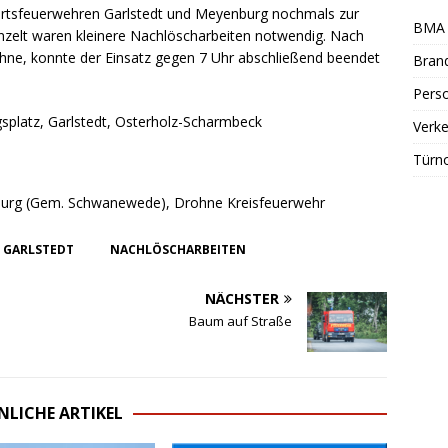
tsfeuerwehren Garlstedt und Meyenburg nochmals zur
BMA 
nzelt waren kleinere Nachlöscharbeiten notwendig. Nach
ohne, konnte der Einsatz gegen 7 Uhr abschließend beendet
Bran
Perso
platz, Garlstedt, Osterholz-Scharmbeck
Verke
Türn
nburg (Gem. Schwanewede), Drohne Kreisfeuerwehr
GARLSTEDT
NACHLÖSCHARBEITEN
NÄCHSTER
Baum auf Straße
NLICHE ARTIKEL