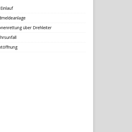
Einlauf
dmeldeanlage
nenrettung über Drehleiter
hrsunfall
otöffnung