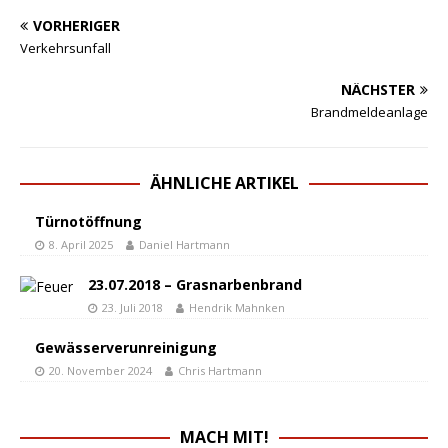
VORHERIGER
Verkehrsunfall
NÄCHSTER
Brandmeldeanlage
ÄHNLICHE ARTIKEL
Türnotöffnung
8. April 2025
Daniel Hartmann
23.07.2018 – Grasnarbenbrand
23. Juli 2018
Hendrik Mahnken
Gewässerverunreinigung
20. November 2024
Chris Hartmann
MACH MIT!