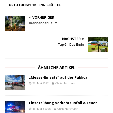
ORTSFEUERWEHR PENNIGBÜTTEL
VORHERIGER
Brennender Baum
NÄCHSTER
Tag 6 – Das Ende
ÄHNLICHE ARTIKEL
„Messe-Einsatz“ auf der Publica
22. Mai 2022
Chris Hartmann
Einsatzübung Verkehrsunfall & Feuer
13. März 2025
Chris Hartmann