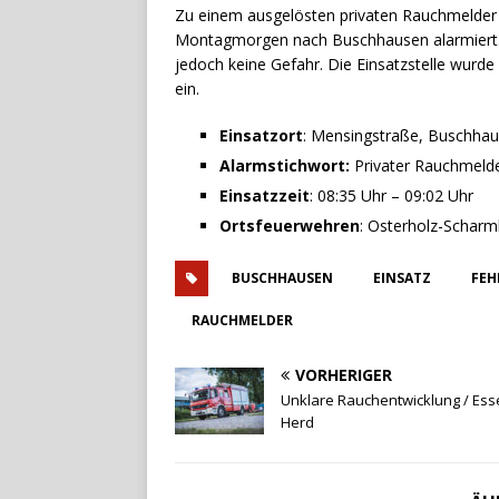
Zu einem ausgelösten privaten Rauchmelder
Montagmorgen nach Buschhausen alarmiert. 
jedoch keine Gefahr. Die Einsatzstelle wurde
ein.
Einsatzort
: Mensingstraße, Buschha
Alarmstichwort:
Privater Rauchmeld
Einsatzzeit
: 08:35 Uhr – 09:02 Uhr
Ortsfeuerwehren
: Osterholz-Schar
BUSCHHAUSEN
EINSATZ
FEH
RAUCHMELDER
VORHERIGER
Unklare Rauchentwicklung / Ess
Herd