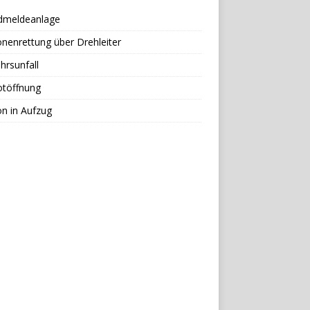
dmeldeanlage
nenrettung über Drehleiter
hrsunfall
otöffnung
n in Aufzug