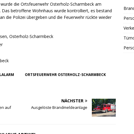
 wurde die Ortsfeuerwehr Osterholz-Scharmbeck am
Bran
Das betroffene Wohnhaus wurde kontrolliert, es bestand
 an die Polizei übergeben und die Feuerwehr rückte wieder
Perso
Verke
usen, Osterholz-Scharmbeck
Türn
er
Perso
mbeck
LALARM
ORTSFEUERWEHR OSTERHOLZ-SCHARMBECK
NÄCHSTER
en auf
Ausgelöste Brandmeldeanlage