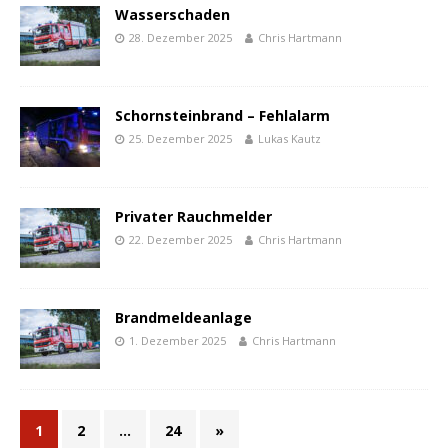
Wasserschaden
28. Dezember 2025
Chris Hartmann
Schornsteinbrand – Fehlalarm
25. Dezember 2025
Lukas Kautz
Privater Rauchmelder
22. Dezember 2025
Chris Hartmann
Brandmeldeanlage
1. Dezember 2025
Chris Hartmann
1
2
…
24
»