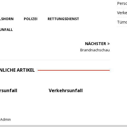
Perso
Verke
ILSHORN
POLIZEI
RETTUNGSDIENST
Türn
UNFALL
NÄCHSTER
Brandnachschau
NLICHE ARTIKEL
rsunfall
Verkehrsunfall
|
Admin