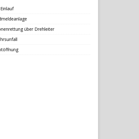
Einlauf
dmeldeanlage
nenrettung über Drehleiter
hrsunfall
otöffnung