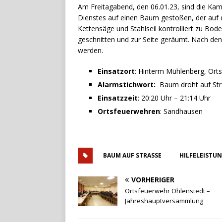
Am Freitagabend, den 06.01.23, sind die K
Dienstes auf einen Baum gestoßen, der auf di
Kettensäge und Stahlseil kontrolliert zu Bo
geschnitten und zur Seite geräumt. Nach d
werden.
Einsatzort
: Hinterm Mühlenberg, Ort
Alarmstichwort:
Baum droht auf Str
Einsatzzeit
: 20:20 Uhr – 21:14 Uhr
Ortsfeuerwehren
: Sandhausen
BAUM AUF STRASSE
HILFELEISTU
VORHERIGER
Ortsfeuerwehr Ohlenstedt –
Jahreshauptversammlung