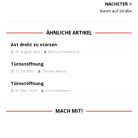
NÄCHSTER
Baum auf Straße
ÄHNLICHE ARTIKEL
Ast droht zu stürzen
18. August 2022
Markus Kieselhorst
Türnotöffnung
16. Juli 2023
Thomas Meyer
Türnotöffnung
20. März 2023
Chris Hartmann
MACH MIT!