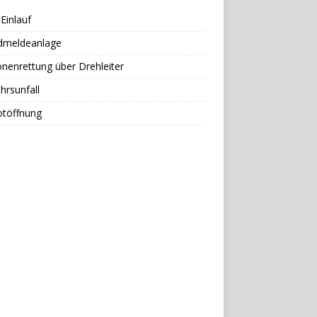
Einlauf
dmeldeanlage
nenrettung über Drehleiter
hrsunfall
otöffnung