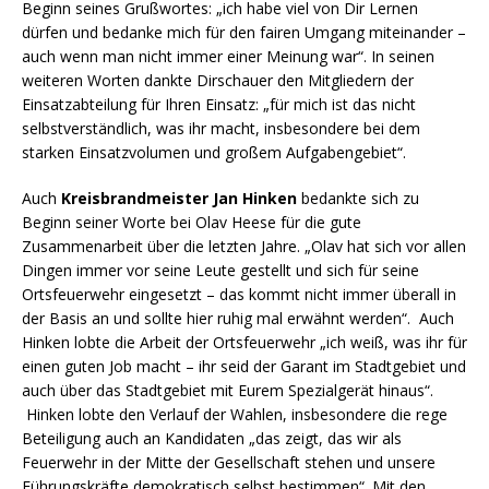
Beginn seines Grußwortes: „ich habe viel von Dir Lernen
dürfen und bedanke mich für den fairen Umgang miteinander –
auch wenn man nicht immer einer Meinung war“. In seinen
weiteren Worten dankte Dirschauer den Mitgliedern der
Einsatzabteilung für Ihren Einsatz: „für mich ist das nicht
selbstverständlich, was ihr macht, insbesondere bei dem
starken Einsatzvolumen und großem Aufgabengebiet“.
Auch
Kreisbrandmeister Jan Hinken
bedankte sich zu
Beginn seiner Worte bei Olav Heese für die gute
Zusammenarbeit über die letzten Jahre. „Olav hat sich vor allen
Dingen immer vor seine Leute gestellt und sich für seine
Ortsfeuerwehr eingesetzt – das kommt nicht immer überall in
der Basis an und sollte hier ruhig mal erwähnt werden“. Auch
Hinken lobte die Arbeit der Ortsfeuerwehr „ich weiß, was ihr für
einen guten Job macht – ihr seid der Garant im Stadtgebiet und
auch über das Stadtgebiet mit Eurem Spezialgerät hinaus“.
Hinken lobte den Verlauf der Wahlen, insbesondere die rege
Beteiligung auch an Kandidaten „das zeigt, das wir als
Feuerwehr in der Mitte der Gesellschaft stehen und unsere
Führungskräfte demokratisch selbst bestimmen“. Mit den