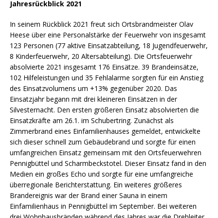
Jahresrückblick 2021
In seinem Rückblick 2021 freut sich Ortsbrandmeister Olav
Heese über eine Personalstärke der Feuerwehr von insgesamt
123 Personen (77 aktive Einsatzabteilung, 18 Jugendfeuerwehr,
8 Kinderfeuerwehr, 20 Altersabteilung). Die Ortsfeuerwehr
absolvierte 2021 insgesamt 176 Einsätze. 39 Brandeinsätze,
102 Hilfeleistungen und 35 Fehlalarme sorgten für ein Anstieg
des Einsatzvolumens um +13% gegenüber 2020. Das
Einsatzjahr begann mit drei kleineren Einsätzen in der
Silvesternacht. Den ersten größeren Einsatz absolvierten die
Einsatzkräfte am 26.1. im Schubertring. Zunächst als
Zimmerbrand eines Einfamilienhauses gemeldet, entwickelte
sich dieser schnell zum Gebäudebrand und sorgte für einen
umfangreichen Einsatz gemeinsam mit den Ortsfeuerwehren
Pennigbüttel und Scharmbeckstotel. Dieser Einsatz fand in den
Medien ein großes Echo und sorgte für eine umfangreiche
überregionale Berichterstattung. Ein weiteres größeres
Brandereignis war der Brand einer Sauna in einem
Einfamilienhaus in Pennigbüttel im September. Bei weiteren
drei Wohnhausbränden während des Jahres war die Drehleiter