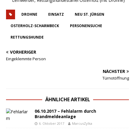
Lemwerder, Rettungshundestaffel Osterholz (mit Drohne)
DROHNE
EINSATZ
NEU ST. JÜRGEN
OSTERHOLZ-SCHARMBECK
PERSONENSUCHE
RETTUNGSHUNDE
VORHERIGER
Eingeklemmte Person
NÄCHSTER
Türnotöffnung
ÄHNLICHE ARTIKEL
06.10.2017 – Fehlalarm durch
Brandmeldeanlage
6. Oktober 2017
MarcusZylka