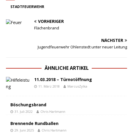
STADTFEUERWEHR
VORHERIGER
Flächenbrand
NÄCHSTER
Jugendfeuerwehr Ohlenstedt unter neuer Leitung
ÄHNLICHE ARTIKEL
11.03.2018 – Türnotöffnung
11. März 2018
MarcusZylka
Böschungsbrand
31. Juli 2022
Chris Hartmann
Brennende Rundballen
29. Juni 2025
Chris Hartmann