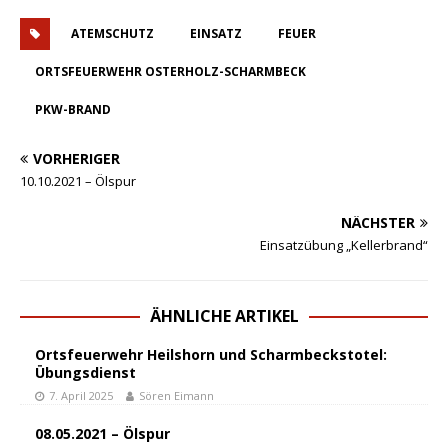
ATEMSCHUTZ
EINSATZ
FEUER
ORTSFEUERWEHR OSTERHOLZ-SCHARMBECK
PKW-BRAND
VORHERIGER
10.10.2021 – Ölspur
NÄCHSTER
Einsatzübung „Kellerbrand“
ÄHNLICHE ARTIKEL
Ortsfeuerwehr Heilshorn und Scharmbeckstotel:
Übungsdienst
7. April 2025
Sören Eimann
08.05.2021 – Ölspur