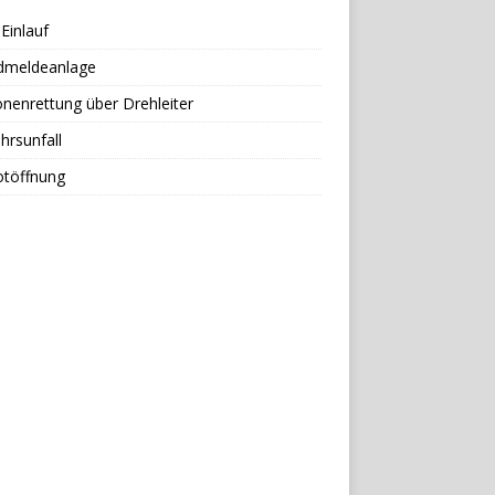
Einlauf
dmeldeanlage
nenrettung über Drehleiter
hrsunfall
otöffnung