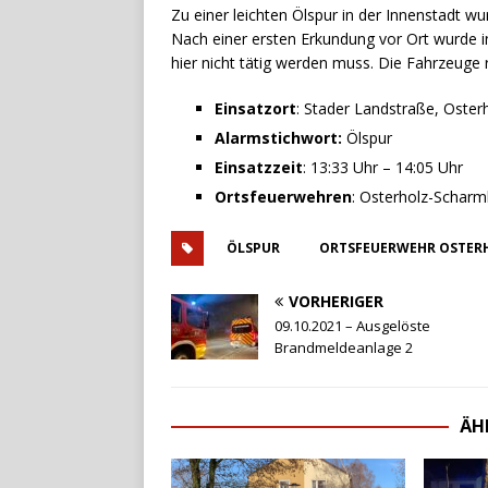
Zu einer leichten Ölspur in der Innenstadt w
Nach einer ersten Erkundung vor Ort wurde in
hier nicht tätig werden muss. Die Fahrzeuge 
Einsatzort
: Stader Landstraße, Oste
Alarmstichwort:
Ölspur
Einsatzzeit
: 13:33 Uhr – 14:05 Uhr
Ortsfeuerwehren
: Osterholz-Schar
ÖLSPUR
ORTSFEUERWEHR OSTER
VORHERIGER
09.10.2021 – Ausgelöste
Brandmeldeanlage 2
ÄH