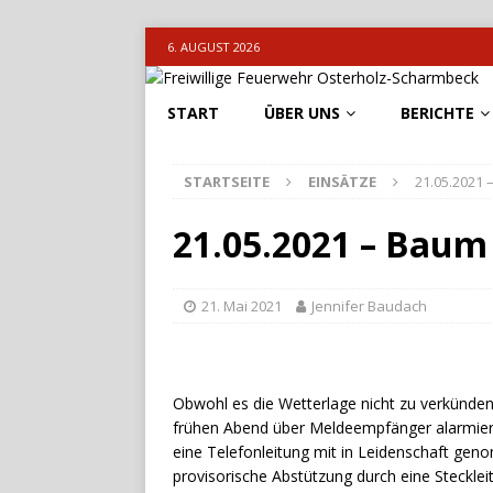
6. AUGUST 2026
START
ÜBER UNS
BERICHTE
STARTSEITE
EINSÄTZE
21.05.2021 
21.05.2021 – Baum
21. Mai 2021
Jennifer Baudach
Obwohl es die Wetterlage nicht zu verkünden
frühen Abend über Meldeempfänger alarmiert
eine Telefonleitung mit in Leidenschaft gen
provisorische Abstützung durch eine Steckleit