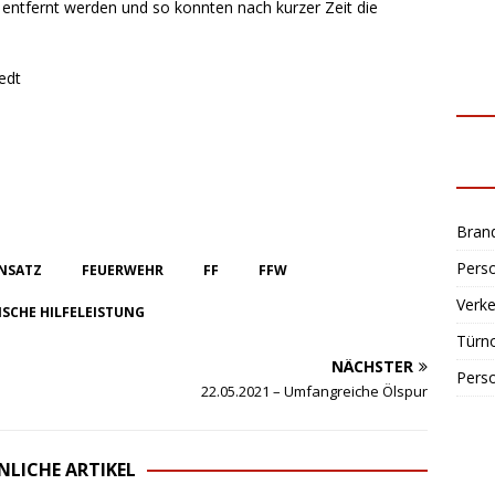
ntfernt werden und so konnten nach kurzer Zeit die
edt
Bran
Perso
INSATZ
FEUERWEHR
FF
FFW
Verke
SCHE HILFELEISTUNG
Türn
NÄCHSTER
Perso
22.05.2021 – Umfangreiche Ölspur
NLICHE ARTIKEL