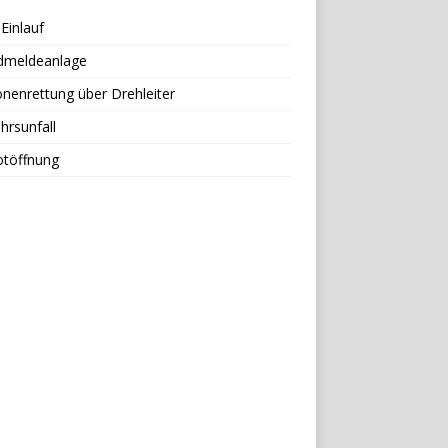
Einlauf
dmeldeanlage
nenrettung über Drehleiter
hrsunfall
otöffnung