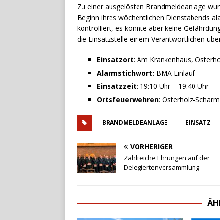
Zu einer ausgelösten Brandmeldeanlage wur
Beginn ihres wöchentlichen Dienstabends ala
kontrolliert, es konnte aber keine Gefährdun
die Einsatzstelle einem Verantwortlichen übe
Einsatzort
: Am Krankenhaus, Osterh
Alarmstichwort:
BMA Einlauf
Einsatzzeit
: 19:10 Uhr – 19:40 Uhr
Ortsfeuerwehren
: Osterholz-Schar
BRANDMELDEANLAGE
EINSATZ
VORHERIGER
Zahlreiche Ehrungen auf der
Delegiertenversammlung
ÄH