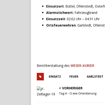
Einsatzort
: Büttel, Ohlenstedt, Oste
Alarmstichwort:
Fahrzeugbrand
Einsatzzeit
: 02:02 Uhr – 04:31 Uhr
Ortsfeuerwehren
: Garlstedt, Ohlens
Berichterstattung des
WESER-KURIER
EINSATZ
FEUER
GARLSTEDT
VORHERIGER
Tag 4 – O wie Orientierung