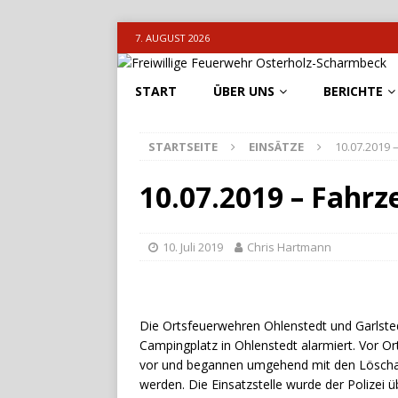
7. AUGUST 2026
START
ÜBER UNS
BERICHTE
STARTSEITE
EINSÄTZE
10.07.2019
10.07.2019 – Fahr
10. Juli 2019
Chris Hartmann
Die Ortsfeuerwehren Ohlenstedt und Garlst
Campingplatz in Ohlenstedt alarmiert. Vor O
vor und begannen umgehend mit den Löscharb
werden. Die Einsatzstelle wurde der Polizei 