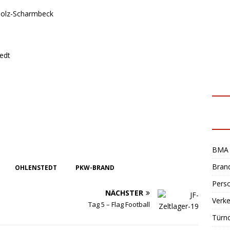
rholz-Scharmbeck
tedt
BMA 
Bran
OHLENSTEDT
PKW-BRAND
Perso
NÄCHSTER
Verke
Tag 5 – Flag Football
Türn