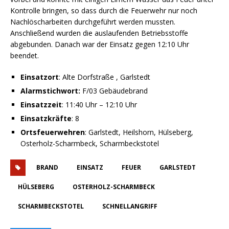
Kontrolle bringen, so dass durch die Feuerwehr nur noch
Nachlöscharbeiten durchgeführt werden mussten.
Anschließend wurden die auslaufenden Betriebsstoffe
abgebunden. Danach war der Einsatz gegen 12:10 Uhr
beendet.
Einsatzort
: Alte Dorfstraße , Garlstedt
Alarmstichwort:
F/03 Gebäudebrand
Einsatzzeit
: 11:40 Uhr – 12:10 Uhr
Einsatzkräfte
: 8
Ortsfeuerwehren
: Garlstedt, Heilshorn, Hülseberg,
Osterholz-Scharmbeck, Scharmbeckstotel
BRAND
EINSATZ
FEUER
GARLSTEDT
HÜLSEBERG
OSTERHOLZ-SCHARMBECK
SCHARMBECKSTOTEL
SCHNELLANGRIFF