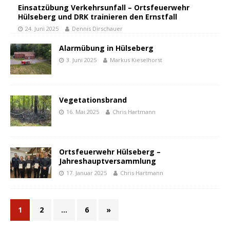
Einsatzübung Verkehrsunfall – Ortsfeuerwehr
Hülseberg und DRK trainieren den Ernstfall
24. Juni 2025
Dennis Dirschauer
Alarmübung in Hülseberg
3. Juni 2025
Markus Kieselhorst
Vegetationsbrand
16. Mai 2025
Chris Hartmann
Ortsfeuerwehr Hülseberg –
Jahreshauptversammlung
17. Januar 2025
Chris Hartmann
1
2
…
6
»