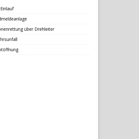
Einlauf
dmeldeanlage
nenrettung über Drehleiter
hrsunfall
otöffnung