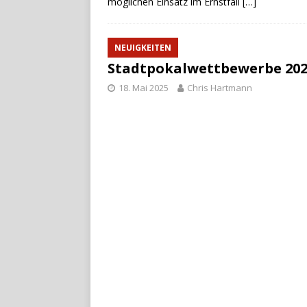
möglichen Einsatz im Ernstfall
[…]
NEUIGKEITEN
Stadtpokalwettbewerbe 20
18. Mai 2025
Chris Hartmann