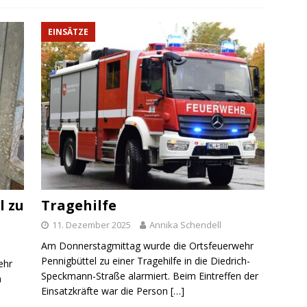
EINSÄTZE
l zu
Tragehilfe
11. Dezember 2025
Annika Schendell
Am Donnerstagmittag wurde die Ortsfeuerwehr
Pennigbüttel zu einer Tragehilfe in die Diedrich-
ehr
Speckmann-Straße alarmiert. Beim Eintreffen der
n
Einsatzkräfte war die Person
[…]