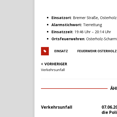
Einsatzort
: Bremer Straße, Osterhol
Alarmstichwort:
Tierrettung
Einsatzzeit
: 19:46 Uhr – 20:14 Uhr
Ortsfeuerwehren
: Osterholz-Schar
EINSATZ
FEUERWEHR OSTERHOLZ
VORHERIGER
Verkehrsunfall
ÄH
Verkehrsunfall
07.06.2
die Pol