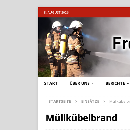
8. AUGUST 2026
START
ÜBER UNS
BERICHTE
STARTSEITE
EINSÄTZE
Müllkübelb
Müllkübelbrand