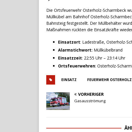
Die Ortsfeuerwehr Osterholz-Scharmbeck wu
Müllkübel am Bahnhof Osterholz-Scharmbeck 
Bahnsteig festgestellt. Der Müllbehälter wur
Maßnahmen rückten die Einsatzkräfte wieder
Einsatzort
: Ladestraße, Osterholz-S
Alarmstichwort:
Müllkübelbrand
Einsatzzeit
: 22:55 Uhr – 23:14 Uhr
Ortsfeuerwehren
: Osterholz-Schar
EINSATZ
FEUERWEHR OSTERHOLZ
VORHERIGER
Gasausströmung
ÄH