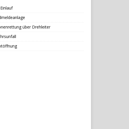
Einlauf
dmeldeanlage
nenrettung über Drehleiter
hrsunfall
otöffnung