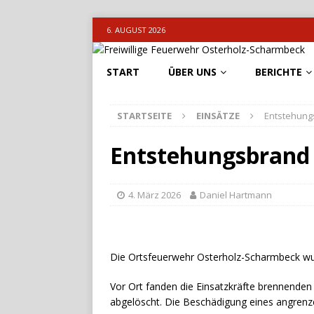
6. AUGUST 2026
START
ÜBER UNS
BERICHTE
STARTSEITE
EINSÄTZE
Entstehung
Entstehungsbrand
4. März 2026
Daniel Hartmann
Die Ortsfeuerwehr Osterholz-Scharmbeck wu
Vor Ort fanden die Einsatzkräfte brennende
abgelöscht. Die Beschädigung eines angrenze