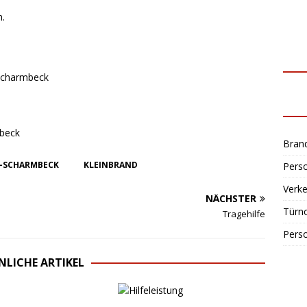
n.
-Scharmbeck
mbeck
Bran
-SCHARMBECK
KLEINBRAND
Perso
Verke
NÄCHSTER
Türn
Tragehilfe
Perso
NLICHE ARTIKEL